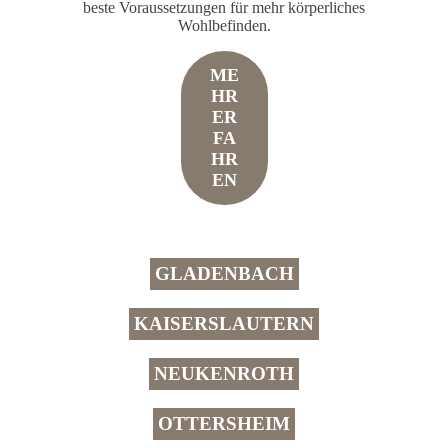
beste Voraussetzungen für mehr körperliches
Wohlbefinden.
ME
HR
ER
FA
HR
EN
GLADENBACH
KAISERSLAUTERN
NEUKENROTH
OTTERSHEIM